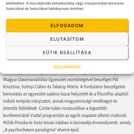
eléréséhez. A hozzájárulás elmulasztása vagy visszavonása bizonyos
felkért szakemberek mely szempontok szerint látják az eset vezetését
funkciókat és funkciókat hátrányosan érinthet.
azonosnak, és miben különböznek szemléletükben. A hozzászólás
megadott szempontok szerint történt. Például a leírtakból kell
ELFOGADOM
kiindulni; nem kritikus esetelemzést várunk, hanem annak kifejtését,
hogyan látja a hozzászóló a terápiás (mikro)folyamatot, és
ELUTASÍTOM
megfontolásai alapján milyen beavatkozást alakítana ki egy-egy
ponton. Az esethozó mellett a hozzászólók is elismerést érdemelnek.
SÜTIK BEÁLLÍTÁSA
Feladatuk nehézségét jelzi, hogy a felkérést ketten is
visszautasították.
Süti szabályzat
A
Műhely
részben folytatódik a
Műhelybeszélgetés
rovat, amelyben a
Magyar Daseinanalitikai Egyesület vezetőségével beszélget Pál
Krisztina, Szőnyi Gábor és Takácsy Márta. A fordulatos beszélgetés
bemutatja az egyesület sajátos hazai helyzetét és a filozófiai alapból
induló terápiás irányzatot, annak magyarországi rendhagyó és
jelentős fejlődését. Görbe tükör rovatunkban a legutóbbi
konferenciánk Viadal programján az egyik csapatot alkotó viadorok:
Milák Piroska és Soós István írásban is közreadja érvrendszerét, amely
„A psychocheson paradigma” elveire épül.