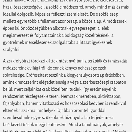
szakmánkat. A pszichoterápiás szakma gyönyörű a sokféleségével,
hazai összetettségével, a sokféle módszerrel, amely mind más és más
ideállal dolgozik, képez és fejleszti szemléletét. De e sokféleség
mellett egyre több a felismert azonosság, a közös alap. A módszerek
éppen különbözőségükben alkotnak egységességet: a lélek
megismerését és folyamatainak a boldogság közelítésének, a
gyötrelmek mérséklésének szolgálatába állítását igyekeznek
szolgálni.
A szakfolyóirat törekszik áttekintést nyújtani a terápiák és tanácsadás
módszereinek világáról, de ennek kényes nehézsége ezek
sokfélesége. Erőfeszítést teszünk a kiegyensúlyozottság érdekében,
aminek rendszerint elégedetlenség a vége a szerkesztőségi csapaton
belül, mert céljainkat csak közelíteni tudjuk, így eredményeink
rendszerint részlegesek e téren. Nemcsak méretben, aktivitásban,
fajsúlyában, hanem vitatkozási és hozzászólási kedvben is rendkívül
eltérőek a szakmai műhelyek. Újabban örömteli gonddal
szembesülünk: egyre szűkebbnek bizonyul a lap terjedelme a
beérkezett írások megjelentetésére. Mind a tanulmányok, amelyek
kettős és anonim lektorálást követően jelennek meg, mind a
Műhely