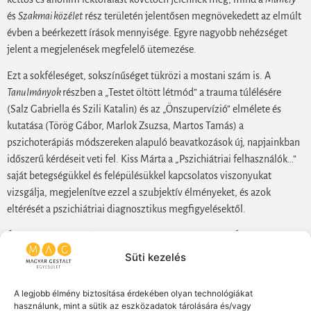
és
Szakmai közélet
rész területén jelentősen megnövekedett az elmúlt
évben a beérkezett írások mennyisége. Egyre nagyobb nehézséget
jelent a megjelenések megfelelő ütemezése.
Ezt a sokféleséget, sokszínűséget tükrözi a mostani szám is. A
Tanulmányok
részben a „Testet öltött létmód” a trauma túlélésére
(Salz Gabriella és Szili Katalin) és az „Önszupervízió” elmélete és
kutatása (Törög Gábor, Marlok Zsuzsa, Martos Tamás) a
pszichoterápiás módszereken alapuló beavatkozások új, napjainkban
időszerű kérdéseit veti fel. Kiss Márta a „Pszichiátriai felhasználók…”
saját betegségükkel és felépülésükkel kapcsolatos viszonyukat
vizsgálja, megjelenítve ezzel a szubjektív élményeket, és azok
eltérését a pszichiátriai diagnosztikus megfigyelésektől.
Érdekes és elgondolkodásra késztet a
Műhely
rész. Az
Így dolgozunk…
rovatban Árkovits Amaryl DREAM módszer szerint folytatott „Kinga
Süti kezelés
esete” ismertetéséhez jungi analízis (Szautner Erika), DREAM (Krékits
József) és Gestalt-terápia (Mondok Árpád) megközelítéssel történtek
A legjobb élmény biztosítása érdekében olyan technológiákat
a hozzászólások. Nemcsak érdekes, de izgalmas is követni, hogy a
használunk, mint a sütik az eszközadatok tárolására és/vagy