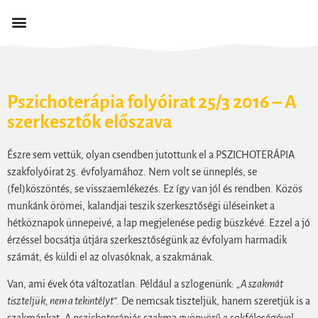
Pszichoterápia folyóirat 25/3 2016 – A
szerkesztők előszava
Észre sem vettük, olyan csendben jutottunk el a PSZICHOTERÁPIA
szakfolyóirat 25. évfolyamához. Nem volt se ünneplés, se
(fel)köszöntés, se visszaemlékezés. Ez így van jól és rendben. Közös
munkánk örömei, kalandjai teszik szerkesztőségi üléseinket a
hétköznapok ünnepeivé, a lap megjelenése pedig büszkévé. Ezzel a jó
érzéssel bocsátja útjára szerkesztőségünk az évfolyam harmadik
számát, és küldi el az olvasóknak, a szakmának.
Van, ami évek óta változatlan. Például a szlogenünk:
„A szakmát
tiszteljük, nem a tekintélyt”.
De nemcsak tiszteljük, hanem szeretjük is a