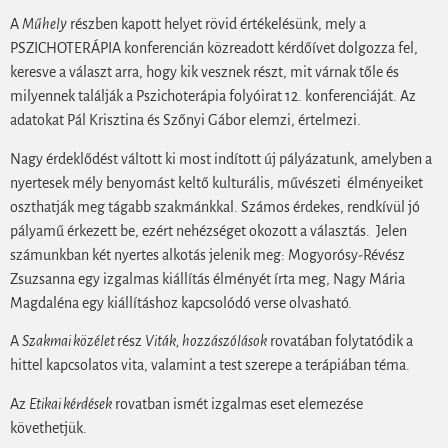
A
Műhely
részben kapott helyet rövid értékelésünk, mely a
PSZICHOTERÁPIA konferencián közreadott kérdőívet dolgozza fel,
keresve a választ arra, hogy kik vesznek részt, mit várnak tőle és
milyennek találják a Pszichoterápia folyóirat 12. konferenciáját. Az
adatokat Pál Krisztina és Szőnyi Gábor elemzi, értelmezi.
Nagy érdeklődést váltott ki most indított új pályázatunk, amelyben a
nyertesek mély benyomást keltő kulturális, művészeti élményeiket
oszthatják meg tágabb szakmánkkal. Számos érdekes, rendkívül jó
pályamű érkezett be, ezért nehézséget okozott a választás. Jelen
számunkban két nyertes alkotás jelenik meg: Mogyorósy-Révész
Zsuzsanna egy izgalmas kiállítás élményét írta meg, Nagy Mária
Magdaléna egy kiállításhoz kapcsolódó verse olvasható.
A
Szakmai közélet
rész
Viták, hozzászólások
rovatában folytatódik a
hittel kapcsolatos vita, valamint a test szerepe a terápiában téma.
Az
Etikai kérdések
rovatban ismét izgalmas eset elemezése
követhetjük.