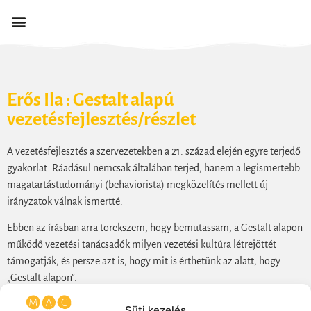
Erős Ila : Gestalt alapú
vezetésfejlesztés/részlet
A vezetésfejlesztés a szervezetekben a 21. század elején egyre terjedő
gyakorlat. Ráadásul nemcsak általában terjed, hanem a legismertebb
magatartástudományi (behaviorista) megközelítés mellett új
irányzatok válnak ismertté.
Ebben az írásban arra törekszem, hogy bemutassam, a Gestalt alapon
működő vezetési tanácsadók milyen vezetési kultúra létrejöttét
támogatják, és persze azt is, hogy mit is érthetünk az alatt, hogy
„Gestalt alapon“.
A vezetésfejlesztés
Süti kezelés