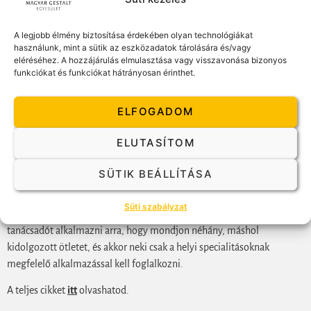
Tanácsadóként mihez kell segíteni a vezetőket? Nagyon sokféle,
A legjobb élmény biztosítása érdekében olyan technológiákat
szinte egyénenként különböző választ lehetne ezekre a kérdésekre
használunk, mint a sütik az eszközadatok tárolására és/vagy
adni, de két fő csoportba sorolhatjuk a válaszokat. Az egyik felfogás
eléréséhez. A hozzájárulás elmulasztása vagy visszavonása bizonyos
szerint az aktuálisan felmerülő problémákra kell kézzelfogható,
funkciókat és funkciókat hátrányosan érinthet.
azonnal megvalósítható megoldást nyújtani, a másik szerint az
általában jelentkező kérdésekrekell választ adni, és akkor a vezető az
ELFOGADOM
„aprómunkát“, vagyis a helyi körülmények között alkalmazást már
magától is el tudja végezni.
ELUTASÍTOM
Az első felfogást, a gyors problémamegoldást támogatja magának az
SÜTIK BEÁLLÍTÁSA
üzleti életnek a jellege. A vezető munkájában is nemegyszer az
operatív feladatok „felfalják“ az időt a stratégiai, elmélyültebb
Süti szabályzat
helyzetfeltárás és iránymegtalálás elől. Ezért nagyon kézenfekvő
tanácsadót alkalmazni arra, hogy mondjon néhány, máshol
kidolgozott ötletet, és akkor neki csak a helyi specialitásoknak
megfelelő alkalmazással kell foglalkozni.
A teljes cikket
itt
olvashatod.