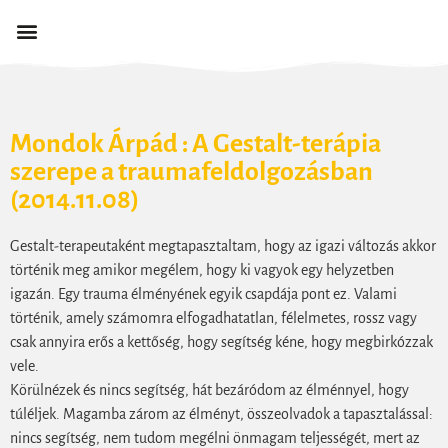
Mondok Árpád : A Gestalt-terápia
szerepe a traumafeldolgozásban
(2014.11.08)
Gestalt-terapeutaként megtapasztaltam, hogy az igazi változás akkor
történik meg amikor megélem, hogy ki vagyok egy helyzetben
igazán. Egy trauma élményének egyik csapdája pont ez. Valami
történik, amely számomra elfogadhatatlan, félelmetes, rossz vagy
csak annyira erős a kettőség, hogy segítség kéne, hogy megbirkózzak
vele.
Körülnézek és nincs segítség, hát bezáródom az élménnyel, hogy
túléljek. Magamba zárom az élményt, összeolvadok a tapasztalással:
nincs segítség, nem tudom megélni önmagam teljességét, mert az