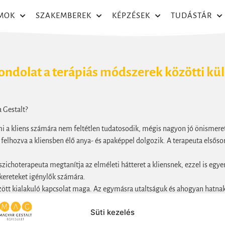
MOK
SZAKEMBEREK
KÉPZÉSEK
TUDÁSTÁR
gondolat a terápiás módszerek közötti kü
a Gestalt?
mi a kliens számára nem feltétlen tudatosodik, mégis nagyon jó önismereti
elhozva a kliensben élő anya- és apaképpel dolgozik. A terapeuta elsősor
szichoterapeuta megtanítja az elméleti hátteret a kliensnek, ezzel is egye
 kereteket igénylők számára.
 között kialakuló kapcsolat maga. Az egymásra utaltságuk és ahogyan hatna
léseivel, megérzéseivel dolgozik. Szelektíven saját testi-lelki élményeit 
Süti kezelés
m fókuszába, ami éppen történik: öröm, fájdalom, düh, elakadás, csend…s