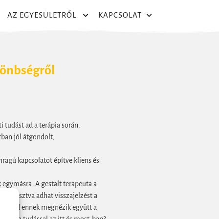
AZ EGYESÜLETRŐL
KAPCSOLAT
lönbségről
 tudást ad a terápia során.
ban jól átgondolt,
nragú kapcsolatot építve kliens és
k egymásra. A gestalt terapeuta a
is megosztva adhat visszajelzést a
tb. Majd ennek megnézik együtt a