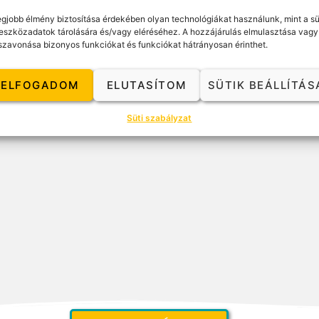
ésébe, analizálásába, hanem a kliensre teszi a felelősséget: mit kezd mind
ni saját energia-változásait, s kísérletezésre bíztatja a jelenben, hogy n
egjobb élmény biztosítása érdekében olyan technológiákat használunk, mint a sü
eszközadatok tárolására és/vagy eléréséhez. A hozzájárulás elmulasztása vagy
s ellenállását, s ha szükséges, gyengéd, ha kell, provokatív. Felmutatva 
szavonása bizonyos funkciókat és funkciókat hátrányosan érinthet.
ELFOGADOM
ELUTASÍTOM
SÜTIK BEÁLLÍTÁS
Süti szabályzat