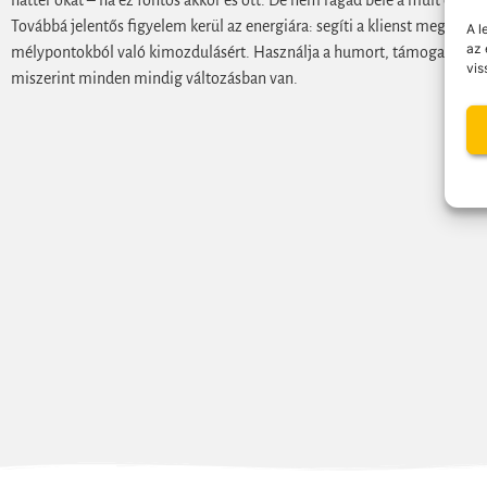
háttér okát – ha ez fontos akkor és ott. De nem ragad bele a múlt elemz
Továbbá jelentős figyelem kerül az energiára: segíti a klienst megfigyel
A l
az 
mélypontokból való kimozdulásért. Használja a humort, támogatja a klien
vis
miszerint minden mindig változásban van.