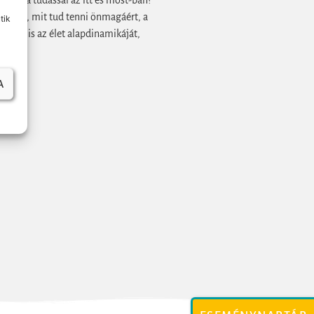
ezzel a tudással az itt és most-ban?
ézze meg, mit tud tenni önmagáért, a
tik
ezzel is az élet alapdinamikáját,
A