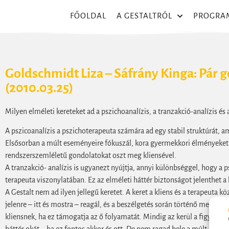
FŐOLDAL
A GESTALTRÓL
PROGRA
Goldschmidt Liza – Sáfrány Kinga: Pár 
(2010.03.25)
Milyen elméleti kereteket ad a pszichoanalízis, a tranzakció-analízis és 
A pszicoanalízis a pszichoterapeuta számára ad egy stabil struktúrát, a
Elsősorban a múlt eseményeire fókuszál, kora gyermekkori élményeket f
rendszerszemléletű gondolatokat oszt meg kliensével.
A tranzakció- analízis is ugyanezt nyújtja, annyi különbséggel, hogy a p
terapeuta viszonylatában. Ez az elméleti háttér biztonságot jelenthet a
A Gestalt nem ad ilyen jellegű keretet. A keret a kliens és a terapeuta
jelenre – itt és mostra – reagál, és a beszélgetés során történő megfigye
kliensnek, ha ez támogatja az ő folyamatát. Mindig az kerül a figyele