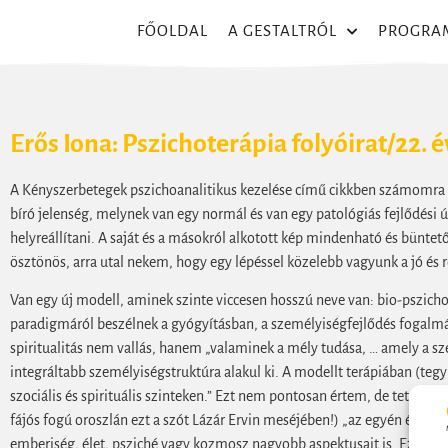
FŐOLDAL
A GESTALTRÓL
PROGRA
Erős Iona: Pszichoterápia folyóirat/22. év
A Kényszerbetegek pszichoanalitikus kezelése című cikkben számomra 
bíró jelenség, melynek van egy normál és van egy patológiás fejlődési 
helyreállítani. A saját és a másokról alkotott kép mindenható és büntet
ösztönös, arra utal nekem, hogy egy lépéssel közelebb vagyunk a jó és 
Van egy új modell, aminek szinte viccesen hosszú neve van: bio-pszicho
paradigmáról beszélnek a gyógyításban, a személyiségfejlődés fogalmát
spiritualitás nem vallás, hanem „valaminek a mély tudása, … amely a sze
integráltabb személyiségstruktúra alakul ki. A modellt terápiában (tegy
szociális és spirituális szinteken.” Ezt nem pontosan értem, de tetszik.
fájós fogú oroszlán ezt a szót Lázár Ervin meséjében!) „az egyén és eg
emberiség, élet, psziché vagy kozmosz nagyobb aspektusait is. Ez több é