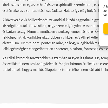
kirekesztés nem egyeztethető össze a spirituális szemlélettel, ez elég j
A l
esetén sikeres a spiritualitás hozzáadása. Hát, ez így elég hülyén hangzi
az 
vis
A következő cikk beilleszkedési zavarokkal küzdő nagyothalló gyerekek
kiszolgáltatottak, frusztráltak, nagy szeretetigényűek. A csoportokkal 
és bajtársiasság. Hmm … mintha erre szükség lenne máshol is. Ők minden
feldolgozhatják konfliktusaikat. Ebben a cikkben egy Alfred Adler hiva
életstílusra. Nem tudom, pontosan mire, de hogy a legkisebb részletbe
lelki egészséghez elengedhetetlen a szeretet, bizalom, fontosság érzésé
Az etikai kérdések sorozat ebben a számban nagyon izgalmas. Egy terapeu
összeállásról nem szól az ügyfelének. Megint hárman értékelik az esete
„attól tartok, hogy a mai közállapotaink ismeretében nem zárható ki, hog