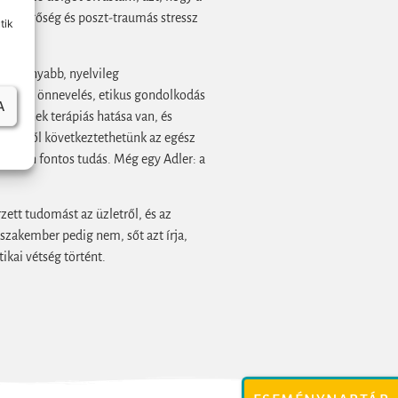
-e. Függőség és poszt-traumás stressz
tik
alacsonyabb, nyelvileg
ás terén önnevelés, etikus gondolkodás
A
, aminek terápiás hatása van, és
szletéből következtethetünk az egész
nkában fontos tudás. Még egy Adler: a
zett tudomást az üzletről, és az
szakember pedig nem, sőt azt írja,
ikai vétség történt.