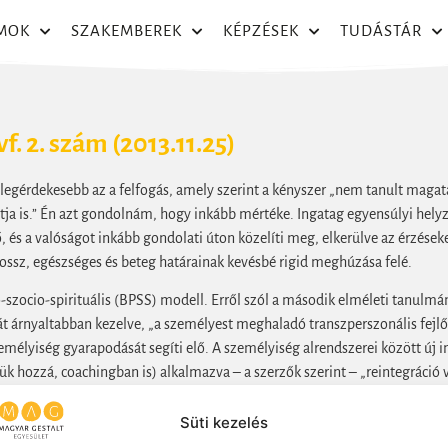
MOK
SZAKEMBEREK
KÉPZÉSEK
TUDÁSTÁR
f. 2. szám (2013.11.25)
legérdekesebb az a felfogás, amely szerint a kényszer „nem tanult maga
útja is.” Én azt gondolnám, hogy inkább mértéke. Ingatag egyensúlyi hely
ő, és a valóságot inkább gondolati úton közelíti meg, elkerülve az érzések
rossz, egészséges és beteg határainak kevésbé rigid meghúzása felé.
-szocio-spirituális (BPSS) modell. Erről szól a második elméleti tanulm
 árnyaltabban kezelve, „a személyest meghaladó transzperszonális fejlődé
mélyiség gyarapodását segíti elő. A személyiség alrendszerei között új int
ük hozzá, coachingban is) alkalmazva – a szerzők szerint – „reintegráció 
 Még egy fogalmat próbálnak meg tisztázni, a transzperszonalitásét, misze
y magasabb entitás közti kapcsolat. Amikor a személy én-azonossága tágu
Süti kezelés
rtéket és értelmet hoz az egyén életébe”, ami véd és gyarapít. Itt még eg