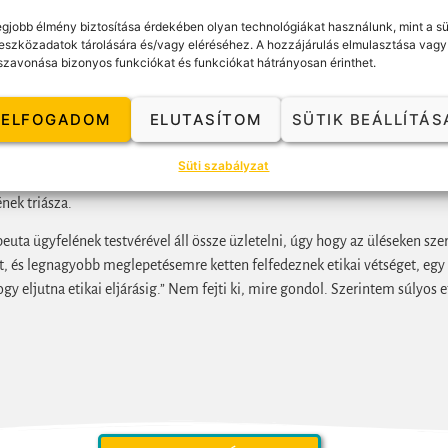
ó jelzés lehet arra, hogy valaki, spiritualitásról beszélve komolyan vehető
egjobb élmény biztosítása érdekében olyan technológiákat használunk, mint a sü
k: a spiritualitás hozzáadása.
eszközadatok tárolására és/vagy eléréséhez. A hozzájárulás elmulasztása vagy
szavonása bizonyos funkciókat és funkciókat hátrányosan érinthet.
 dramatikus csoportjáról szól. Ezeknek a gyerekeknek a feszültségtűrése 
ezeket célozzák meg: saját hangulat felelősségteljes formálása, szolidarit
ELFOGADOM
ELUTASÍTOM
SÜTIK BEÁLLÍTÁS
esetre nyitottak a dramatikus foglalkozásra, itt kiélhetik agressziójukat
tkozás hívta magára a figyelmem, amely szerint a viselkedés legkisebb ré
Süti szabályzat
n az egész megjelenik, ezzel egyetértek, és a személyes és szervezeti mu
nek triásza.
ta ügyfelének testvérével áll össze üzletelni, úgy hogy az üléseken szer
t, és legnagyobb meglepetésemre ketten felfedeznek etikai vétséget, egy 
y eljutna etikai eljárásig.” Nem fejti ki, mire gondol. Szerintem súlyos et