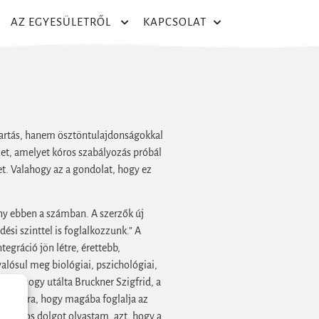
AZ EGYESÜLETRŐL
KAPCSOLAT
tartás, hanem ösztöntulajdonságokkal
zet, amelyet kóros szabályozás próbál
et. Valahogy az a gondolat, hogy ez
ány ebben a számban. A szerzők új
si szinttel is foglalkozzunk.” A
egráció jön létre, érettebb,
valósul meg biológiai, pszichológiai,
rint (hogy utálta Bruckner Szigfrid, a
l annyira, hogy magába foglalja az
y fontos dolgot olvastam, azt, hogy a